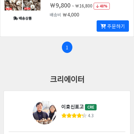
￦9,800
~
￦16,800
48%
￦4,000
배송비
배송상품
주문하기
1
크리에이터
이효신표고
CRE
4.3