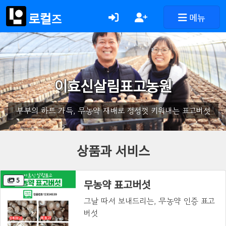
로컬
메뉴
즈
이효신살림표고농원
부부의 하트 가득, 무농약 재배로 정성껏 키워내는 표고버섯
상품과 서비스
5
무농약 표고버섯
그날 따서 보내드리는, 무농약 인증 표고
버섯