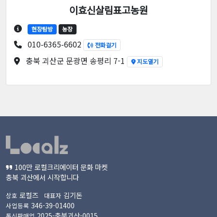
이효신살림표고농원
현장탐방
농장
010-6365-6602
전화걸기
충북 괴산군 문광면 송평리 7-1
지도열기
100만 로컬크리에이터 문화 마켓
충북 괴산에서 시작합니다
로컬즈
김기돈
상호
대표자
346-39-01400
사업등록
2025-충북괴산-0015
통신판매업